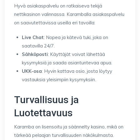
Hyvä asiakaspalvelu on ratkaiseva tekijä
nettikasinon valinnassa. Karamballa asiakaspalvelu
on saavutettavissa useilla eri tavoilla:
Live Chat
: Nopea ja kätevä tuki, joka on
saatavilla 24/7.
Sähköposti
: Käyttäjät voivat lähettää
kysymyksiä ja saada asiantuntevaa apua.
UKK-osa
: Hyvin kattava osio, josta löytyy
vastauksia yleisimpiin kysymyksiin.
Turvallisuus ja
Luotettavuus
Karamba on lisensoitu ja säännelty kasino, mikä on
tärkeää pelaajan turvallisuuden näkökulmasta.