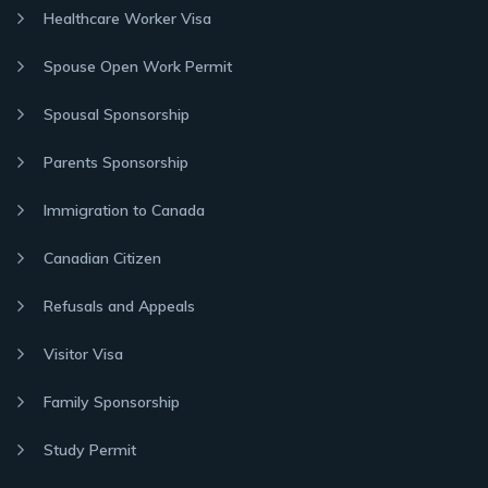
Healthcare Worker Visa
Spouse Open Work Permit
Spousal Sponsorship
Parents Sponsorship
Immigration to Canada
Canadian Citizen
Refusals and Appeals
Visitor Visa
Family Sponsorship
Study Permit