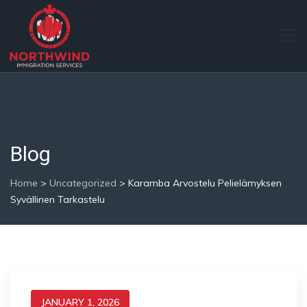
Blog
Home
>
Uncategorized
>
Karamba Arvostelu Pelielämyksen
Syvällinen Tarkastelu
JANUARY 1, 2026