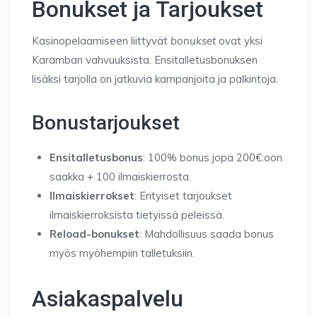
Bonukset ja Tarjoukset
Kasinopelaamiseen liittyvät
bonukset
ovat yksi
Karamban vahvuuksista. Ensitalletusbonuksen
lisäksi tarjolla on jatkuvia kampanjoita ja palkintoja.
Bonustarjoukset
Ensitalletusbonus
: 100% bonus jopa 200€:oon
saakka + 100 ilmaiskierrosta.
Ilmaiskierrokset
: Erityiset tarjoukset
ilmaiskierroksista tietyissä peleissä.
Reload-bonukset
: Mahdollisuus saada bonus
myös myöhempiin talletuksiin.
Asiakaspalvelu