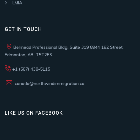
LMIA
GET IN TOUCH
Belmead Professional Bldg, Suite 319 8944 182 Street,
Edmonton, AB, T5T2E3
+1 (587) 438-5115
canada@northwindimmigration.ca
LIKE US ON FACEBOOK