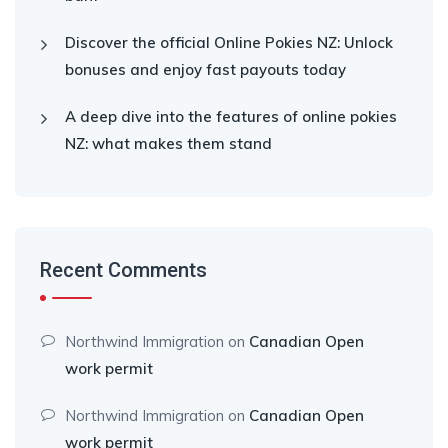
Discover the official Online Pokies NZ: Unlock
bonuses and enjoy fast payouts today
A deep dive into the features of online pokies
NZ: what makes them stand
Recent Comments
Northwind Immigration
on
Canadian Open
work permit
Northwind Immigration
on
Canadian Open
work permit