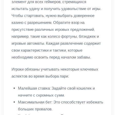
элемент для всех геймеров, стремящихся
испытать удачу и получить удовольствие от игры.
Чтобы стартовать, нужно выбрать доверенное
казино с разрешением. Обратите взор на
присутствие различных игровых предложений,
например, такие как колесо фортуны, блэкджек и
игровые автоматы. Каждая развлечение содержит
свои характеристики и тактики, которые
необходимо освоить перед началом забавы.
Игроки обязаны учитывать некоторые ключевых
аспектов во время выбора пари:
Малейшая ставка: Задайте свой кошелек и
начните с скромных сумм.
Максимальная бет: Это способствует избежать
больших провалов.