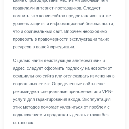
какие спровоцированы местными законами или
правилами интернет-поставщиков. Следует
помнить, что копии сайтов предоставляют тот же
уровень защиты и информационной безопасности,
что и оригинальный сайт. Впрочем необходимо
проверить в правомерности эксплуатации таких
ресурсов в вашей юрисдикции.
С целью найти действующее альтернативный
адрес, следует оформить подписку на новости от
официального сайта или отслеживать изменения в
социальных сетях. Определенные сайты еще
рекомендуют специальные приложения или VPN-
услуги для гарантирования входа. Эксплуатация
этих методов помогает уклониться от проблем с
подключением и продолжать делать ставки без
остановок.