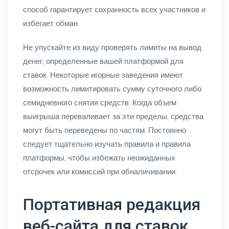
способ гарантирует сохранность всех участников и
избегает обман.
Не упускайте из виду проверять лимиты на вывод
денег, определенные вашей платформой для
ставок. Некоторые игорные заведения имеют
возможность лимитировать сумму суточного либо
семидневного снятия средств. Когда объем
выигрыша переваливает за эти пределы, средства
могут быть переведены по частям. Постоянно
следует тщательно изучать правила и правила
платформы, чтобы избежать неожиданных
отсрочек или комиссий при обналичивании.
Портативная редакция
веб-сайта для ставок