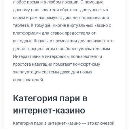
любое время и в любом локации. С помощью
данному пользователи обретают доступность к
своим играм напрямую с дисплея телефона или
таблета. К тому же, многие виртуальных казино с
платформами для ставок предоставляют
выгодные бонусы и промоакции для новичков, что
делает процесс игры еще более увлекательным.
Интерактивные интерфейсы пользователя и
простота навигации помогают комфортному
эксплуатации системы даже для новых
пользователей.
Категория пари в
интернет-казино
Категория пари в интернет-казино — это ключевой