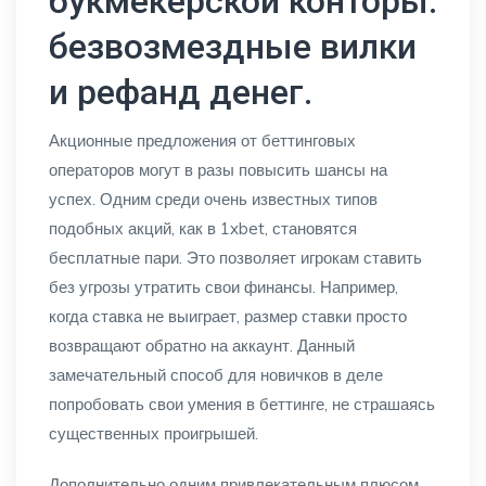
букмекерской конторы:
безвозмездные вилки
и рефанд денег.
Акционные предложения от беттинговых
операторов могут в разы повысить шансы на
успех. Одним среди очень известных типов
подобных акций, как в 1xbet, становятся
бесплатные пари. Это позволяет игрокам ставить
без угрозы утратить свои финансы. Например,
когда ставка не выиграет, размер ставки просто
возвращают обратно на аккаунт. Данный
замечательный способ для новичков в деле
попробовать свои умения в беттинге, не страшаясь
существенных проигрышей.
Дополнительно одним привлекательным плюсом