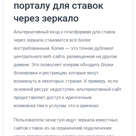
порталу для ставок
через зеркало
Альтернативный вход к платформам для ставок
через зеркала становится всё более
востребованным. Копия — это точная дубликат
центрального веб-сайта, размещенная на другом
домене. Это позволяет юзерам обходить блоки
блокировки и рестрикции, которые могут
возникнуть в некоторых странах. К примеру, если
основной ресурс недоступен, альтернативный сайт
предоставляет доступ к идентичным
возможностям и услугам, что и оригинал.
Пользователи зачастую ищут зеркала известных
сайтов ставок из-за ограничений подключения,