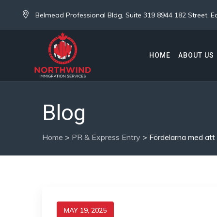
Belmead Professional Bldg, Suite 319 8944 182 Street,
HOME
ABOUT US
Blog
Home
>
PR & Express Entry
>
Fördelarna med att 
MAY 19, 2025