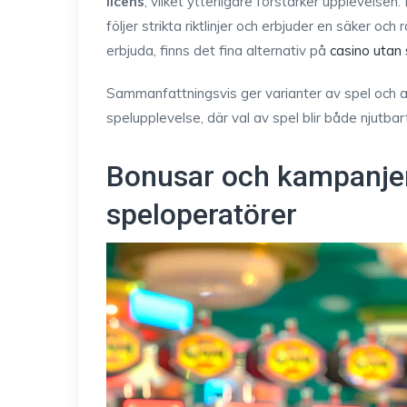
licens
, vilket ytterligare förstärker upplevelse
följer strikta riktlinjer och erbjuder en säker och
erbjuda, finns det fina alternativ på
casino utan
Sammanfattningsvis ger varianter av spel och a
spelupplevelse, där val av spel blir både njutbar
Bonusar och kampanjer
speloperatörer