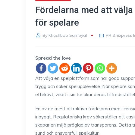
Fördelarna med att välj
för spelare
By
Khushboo Sambyal
PR & Express E
Spread the love
Att välja en spelplattform som har goda suppor
trygg och säker spelupplevelse. När spelare kän
effektivt, vilket i sin tur ökar deras tillfredsstä
En av de mest attraktiva fördelarna med licens
inbyggt. Regulatoriska krav säkerställer att casi
skapar en miljö präglad av transparens. Detta t
sund och ansvarsfull spelkultur.