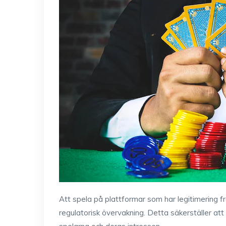
Att spela på plattformar som har legitimering f
regulatorisk övervakning. Detta säkerställer att o