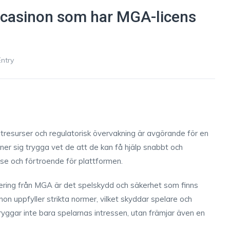
a casinon som har MGA-licens
ntry
tresurser och regulatorisk övervakning är avgörande för en
ner sig trygga vet de att de kan få hjälp snabbt och
llelse och förtroende för plattformen.
iering från MGA är det spelskydd och säkerhet som finns
non uppfyller strikta normer, vilket skyddar spelare och
ryggar inte bara spelarnas intressen, utan främjar även en