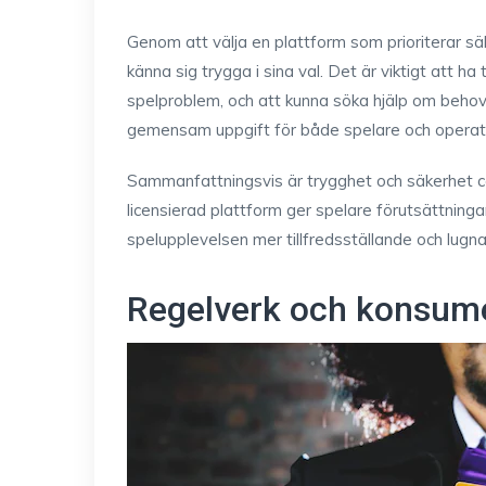
Genom att välja en plattform som prioriterar sä
känna sig trygga i sina val. Det är viktigt att ha t
spelproblem, och att kunna söka hjälp om behov
gemensam uppgift för både spelare och operat
Sammanfattningsvis är trygghet och säkerhet cen
licensierad plattform ger spelare förutsättninga
spelupplevelsen mer tillfredsställande och lugn
Regelverk och konsum