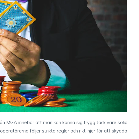
rån MGA innebär att man kan känna sig trygg tack vare solid
peratörerna följer strikta regler och riktlinjer för att skydda