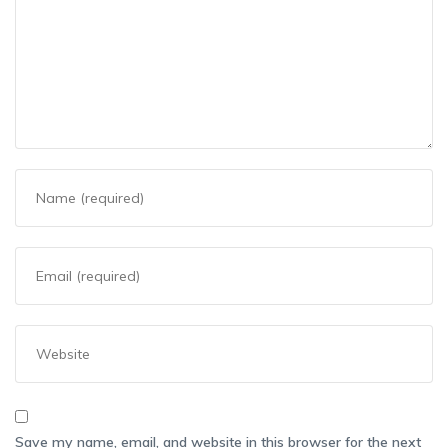
Save my name, email, and website in this browser for the next