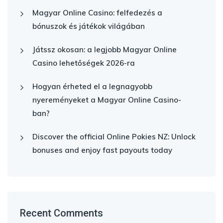
Magyar Online Casino: felfedezés a
bónuszok és játékok világában
Játssz okosan: a legjobb Magyar Online
Casino lehetőségek 2026-ra
Hogyan érheted el a legnagyobb
nyereményeket a Magyar Online Casino-
ban?
Discover the official Online Pokies NZ: Unlock
bonuses and enjoy fast payouts today
Recent Comments