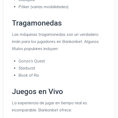
Póker (varias modalidades)
Tragamonedas
Las máquinas tragamonedas son un verdadero
imán para los jugadores en Bankonbet. Algunos
títulos populares incluyen:
Gonzo’s Quest
Starburst
Book of Ra
Juegos en Vivo
La experiencia de jugar en tiempo real es
incomparable. Bankonbet ofrece: