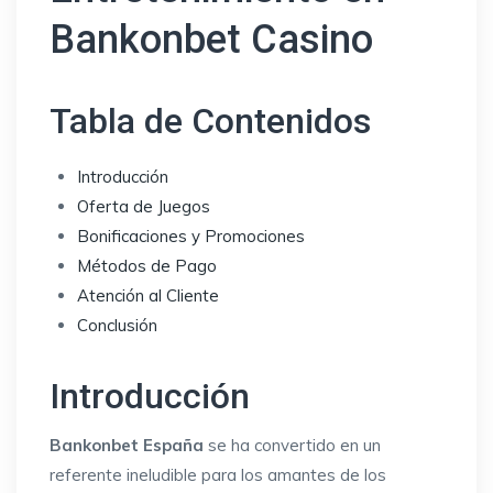
Bankonbet Casino
Tabla de Contenidos
Introducción
Oferta de Juegos
Bonificaciones y Promociones
Métodos de Pago
Atención al Cliente
Conclusión
Introducción
Bankonbet España
se ha convertido en un
referente ineludible para los amantes de los