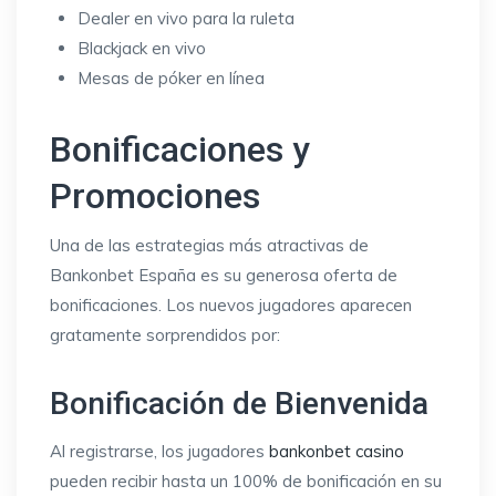
Dealer en vivo para la ruleta
Blackjack en vivo
Mesas de póker en línea
Bonificaciones y
Promociones
Una de las estrategias más atractivas de
Bankonbet España es su generosa oferta de
bonificaciones. Los nuevos jugadores aparecen
gratamente sorprendidos por:
Bonificación de Bienvenida
Al registrarse, los jugadores
bankonbet casino
pueden recibir hasta un 100% de bonificación en su