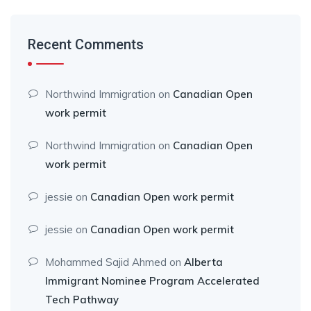
Recent Comments
Northwind Immigration
on
Canadian Open
work permit
Northwind Immigration
on
Canadian Open
work permit
jessie
on
Canadian Open work permit
jessie
on
Canadian Open work permit
Mohammed Sajid Ahmed
on
Alberta
Immigrant Nominee Program Accelerated
Tech Pathway