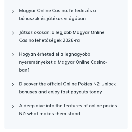
Magyar Online Casino: felfedezés a
bónuszok és játékok világában
Játssz okosan: a legjobb Magyar Online
Casino lehetőségek 2026-ra
Hogyan érheted el a legnagyobb
nyereményeket a Magyar Online Casino-
ban?
Discover the official Online Pokies NZ: Unlock
bonuses and enjoy fast payouts today
A deep dive into the features of online pokies
NZ: what makes them stand