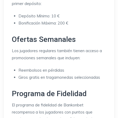
primer depósito:
Depósito Mínimo: 10 €
Bonificación Máxima: 200 €
Ofertas Semanales
Los jugadores regulares también tienen acceso a
promociones semanales que incluyen:
Reembolsos en pérdidas
Giros gratis en tragamonedas seleccionadas
Programa de Fidelidad
El programa de fidelidad de Bankonbet
recompensa a los jugadores con puntos que