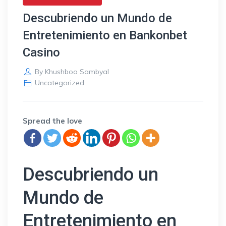
Descubriendo un Mundo de
Entretenimiento en Bankonbet
Casino
By
Khushboo Sambyal
Uncategorized
Spread the love
Descubriendo un
Mundo de
Entretenimiento en