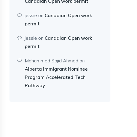
Canadian Open work permit
jessie
on
Canadian Open work
permit
jessie
on
Canadian Open work
permit
Mohammed Sajid Ahmed
on
Alberta Immigrant Nominee
Program Accelerated Tech
Pathway