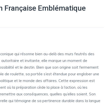
on Française Emblématique
d
 iconique qui résonne bien au-delà des murs feutrés des
s autoritaire et invitante, elle marque un moment de
possibilité et le destin. Bien que son origine soit fermement
ble de roulette, sa portée s’est étendue pour englober une
 politique et le monde des affaires. Cette expression est
 où la préparation cède la place à l’action, où les
en remettre aux conséquences, quelles qu’elles soient. Son
relle qui témoigne de sa pertinence durable dans la langue