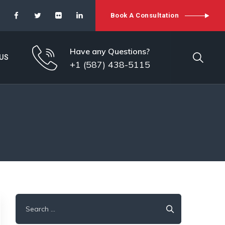
Book A Consultation
Have any Questions?
US
+1 (587) 438-5115
Search
for: