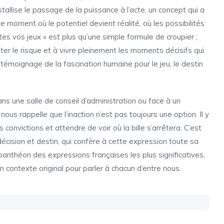
tallise le passage de la puissance à l’acte, un concept qui a
le moment où le potentiel devient réalité, où les possibilités
ites vos jeux » est plus qu’une simple formule de croupier ;
pter le risque et à vivre pleinement les moments décisifs qui
 témoignage de la fascination humaine pour le jeu, le destin
ans une salle de conseil d’administration ou face à un
nous rappelle que l’inaction n’est pas toujours une option. Il y
convictions et attendre de voir où la bille s’arrêtera. C’est
écision et destin, qui confère à cette expression toute sa
panthéon des expressions françaises les plus significatives,
n contexte original pour parler à chacun d’entre nous.