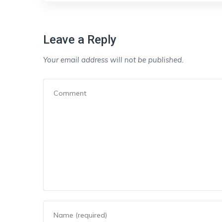
Leave a Reply
Your email address will not be published.