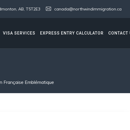
 Edmonton, AB, T5T2E3
canada@northwindimmigration.ca
VISA SERVICES
EXPRESS ENTRY CALCULATOR
CONTACT 
on Française Emblématique