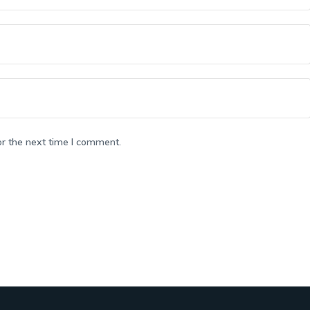
or the next time I comment.