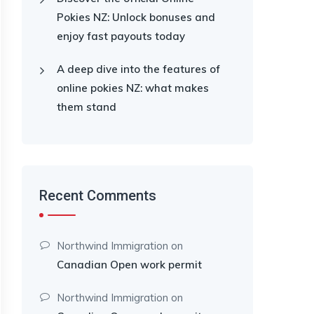
Pokies NZ: Unlock bonuses and
enjoy fast payouts today
A deep dive into the features of
online pokies NZ: what makes
them stand
Recent Comments
Northwind Immigration
on
Canadian Open work permit
Northwind Immigration
on