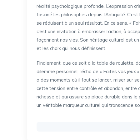
réalité psychologique profonde. L’expression cris
fasciné les philosophes depuis l’Antiquité. C’est 
se réduisent à un seul résultat. En ce sens, « Fa
c’est une invitation à embrasser l’action, à acce
façonnent nos vies. Son héritage culturel est un
et les choix qui nous définissent.
Finalement, que ce soit à la table de roulette, d
dilemme personnel, l’écho de « Faites vos jeux » 
a des moments où il faut se lancer, miser sur ses 
cette tension entre contrôle et abandon, entre d
richesse et qui assure sa place durable dans le 
un véritable marqueur culturel qui transcende so