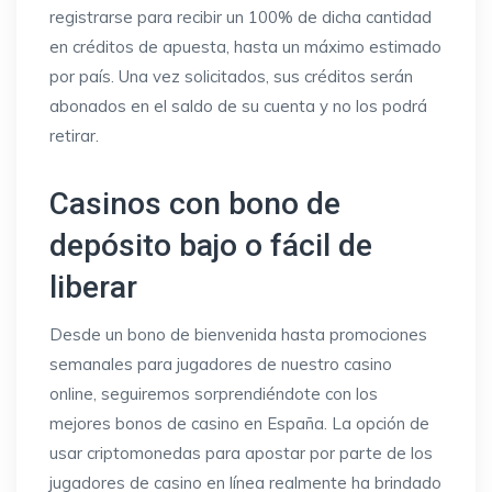
registrarse para recibir un 100% de dicha cantidad
en créditos de apuesta, hasta un máximo estimado
por país. Una vez solicitados, sus créditos serán
abonados en el saldo de su cuenta y no los podrá
retirar.
Casinos con bono de
depósito bajo o fácil de
liberar
Desde un bono de bienvenida hasta promociones
semanales para jugadores de nuestro casino
online, seguiremos sorprendiéndote con los
mejores bonos de casino en España. La opción de
usar criptomonedas para apostar por parte de los
jugadores de casino en línea realmente ha brindado