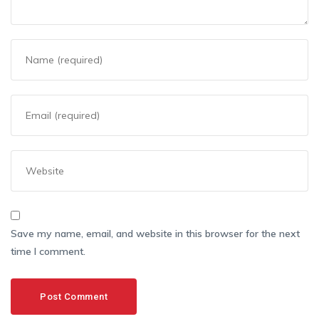
Save my name, email, and website in this browser for the next
time I comment.