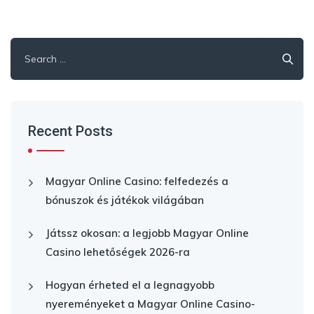
Search
for:
Recent Posts
Magyar Online Casino: felfedezés a
bónuszok és játékok világában
Játssz okosan: a legjobb Magyar Online
Casino lehetőségek 2026-ra
Hogyan érheted el a legnagyobb
nyereményeket a Magyar Online Casino-