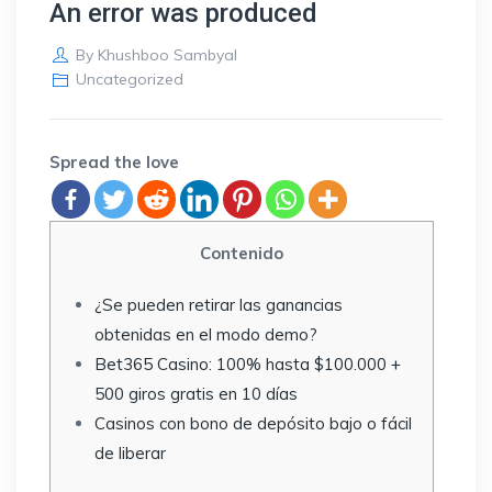
An error was produced
By
Khushboo Sambyal
Uncategorized
Spread the love
Contenido
¿Se pueden retirar las ganancias
obtenidas en el modo demo?
Bet365 Casino: 100% hasta $100.000 +
500 giros gratis en 10 días
Casinos con bono de depósito bajo o fácil
de liberar