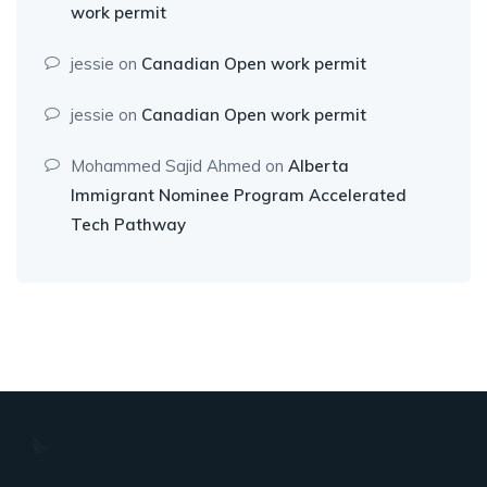
work permit
jessie
on
Canadian Open work permit
jessie
on
Canadian Open work permit
Mohammed Sajid Ahmed
on
Alberta
Immigrant Nominee Program Accelerated
Tech Pathway