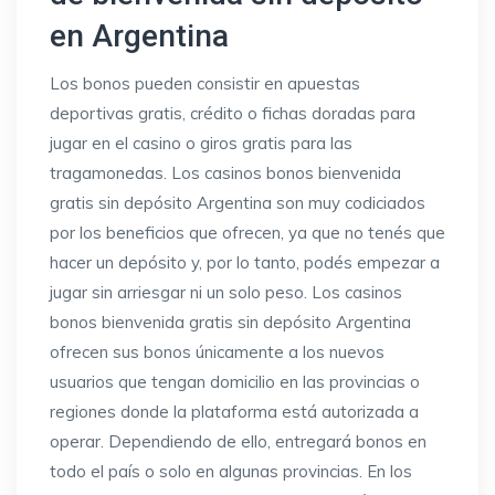
en Argentina
Los bonos pueden consistir en apuestas
deportivas gratis, crédito o fichas doradas para
jugar en el casino o giros gratis para las
tragamonedas. Los casinos bonos bienvenida
gratis sin depósito Argentina son muy codiciados
por los beneficios que ofrecen, ya que no tenés que
hacer un depósito y, por lo tanto, podés empezar a
jugar sin arriesgar ni un solo peso. Los casinos
bonos bienvenida gratis sin depósito Argentina
ofrecen sus bonos únicamente a los nuevos
usuarios que tengan domicilio en las provincias o
regiones donde la plataforma está autorizada a
operar. Dependiendo de ello, entregará bonos en
todo el país o solo en algunas provincias. En los