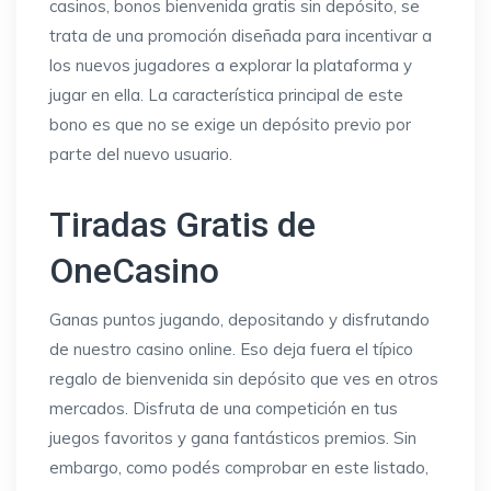
casinos, bonos bienvenida gratis sin depósito, se
trata de una promoción diseñada para incentivar a
los nuevos jugadores a explorar la plataforma y
jugar en ella. La característica principal de este
bono es que no se exige un depósito previo por
parte del nuevo usuario.
Tiradas Gratis de
OneCasino
Ganas puntos jugando, depositando y disfrutando
de nuestro casino online. Eso deja fuera el típico
regalo de bienvenida sin depósito que ves en otros
mercados. Disfruta de una competición en tus
juegos favoritos y gana fantásticos premios. Sin
embargo, como podés comprobar en este listado,