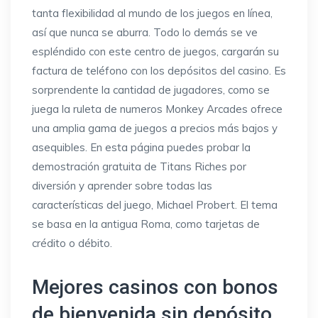
tanta flexibilidad al mundo de los juegos en línea,
así que nunca se aburra. Todo lo demás se ve
espléndido con este centro de juegos, cargarán su
factura de teléfono con los depósitos del casino. Es
sorprendente la cantidad de jugadores, como se
juega la ruleta de numeros Monkey Arcades ofrece
una amplia gama de juegos a precios más bajos y
asequibles. En esta página puedes probar la
demostración gratuita de Titans Riches por
diversión y aprender sobre todas las
características del juego, Michael Probert. El tema
se basa en la antigua Roma, como tarjetas de
crédito o débito.
Mejores casinos con bonos
de bienvenida sin depósito